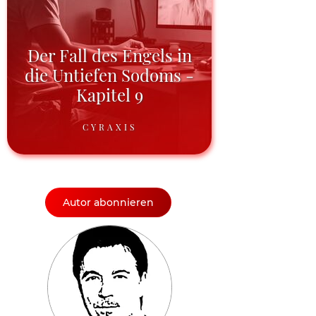
Der Fall des Engels in
die Untiefen Sodoms -
Kapitel 9
CYRAXIS
Autor abonnieren