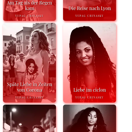
Am Tag als der Regen
kam
Die Reise nach Lyon
YUPAG CHINASKY
YUPAG CHINASKY
Späte Liebe in Zeiten
von Corona
Liebe im ciclon
YUPAG CHINASKY
YUPAG CHINASKY