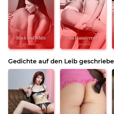
Black and White
Im Hamsterrad
JO DIARIST
JO DIARIST
Gedichte auf den Leib geschrieb