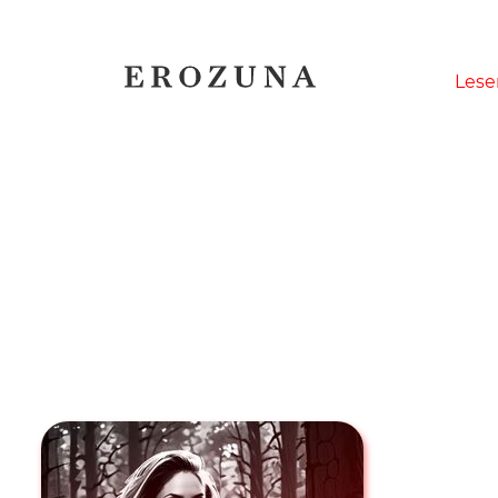
Naviga
Lese
übersp