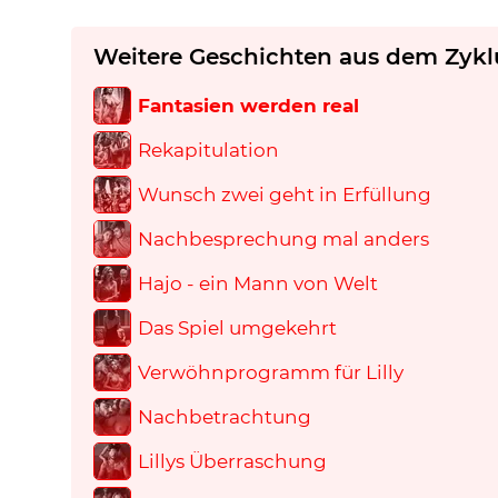
Weitere Geschichten aus dem Zykl
Fantasien werden real
Rekapitulation
Wunsch zwei geht in Erfüllung
Nachbesprechung mal anders
Hajo - ein Mann von Welt
Das Spiel umgekehrt
Verwöhnprogramm für Lilly
Nachbetrachtung
Lillys Überraschung