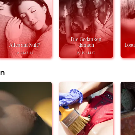
Die Gedanken
Alles auf Null?
danach
Lösu
JO DIARIST
JO DIARIST
en