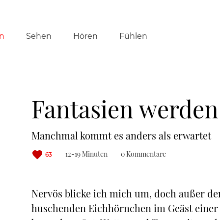
tion
n
Sehen
Hören
Fühlen
ringen
Fantasien werden
Manchmal kommt es anders als erwartet
12-19 Minuten
0 Kommentare
63
Nervös blicke ich mich um, doch außer d
huschenden Eichhörnchen im Geäst einer K