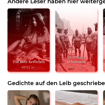
Andere Leser haben hier weiterge
Im Bett der
Das Rote Kerbchen
Schamanin
PETER HU
PETER HU
Gedichte auf den Leib geschrieb