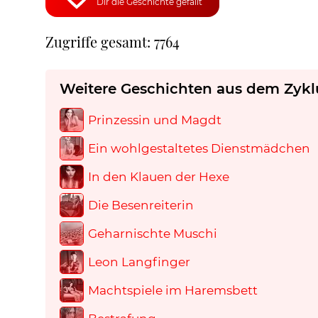
Dir die Geschichte gefällt
Zugriffe gesamt: 7764
Weitere Geschichten aus dem Zykl
Prinzessin und Magdt
Ein wohlgestaltetes Dienstmädchen
In den Klauen der Hexe
Die Besenreiterin
Geharnischte Muschi
Leon Langfinger
Machtspiele im Haremsbett