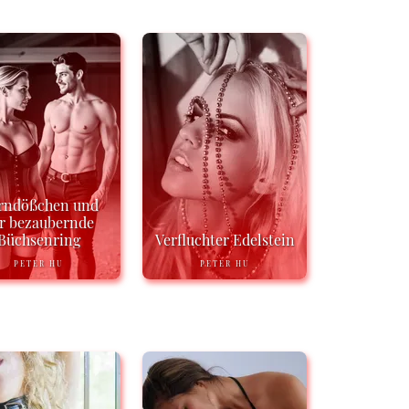
rndößchen und
r bezaubernde
Büchsenring
Verfluchter Edelstein
PETER HU
PETER HU