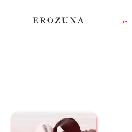
Naviga
Lese
übersp