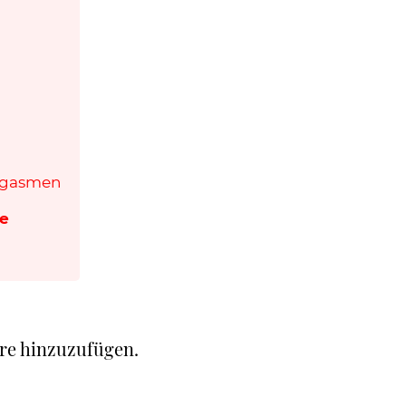
rgasmen
ne
re hinzuzufügen.