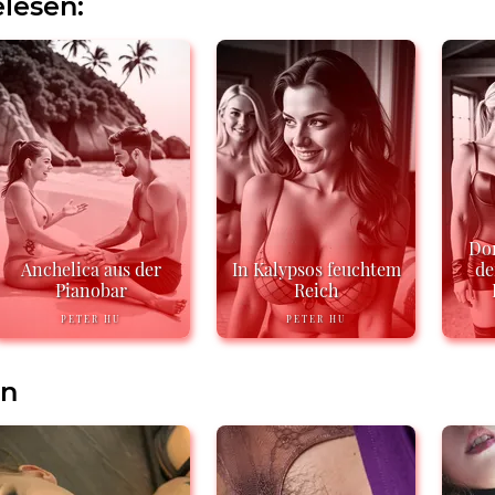
lesen:
Do
Anchelica aus der
In Kalypsos feuchtem
de
Pianobar
Reich
PETER HU
PETER HU
en