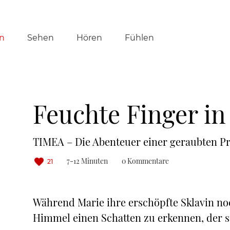
tion
n
Sehen
Hören
Fühlen
ringen
Feuchte Finger i
TIMEA – Die Abenteuer einer geraubten Prin
7-12 Minuten
0 Kommentare
21
Während Marie ihre erschöpfte Sklavin noc
Himmel einen Schatten zu erkennen, der s