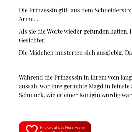
Die Prinzessin glitt aus dem Schneidersitz,
Arme….
Als sie die Worte wieder gefunden hatten, 
Gesichter.
Die Mädchen musterten sich ausgiebig. Da
Während die Prinzessin in ihrem vom la
aussah, war ihre geraubte Magd in feinste 
Schmuck, wie er einer Königin würdig war
Klicke auf das Herz, wenn