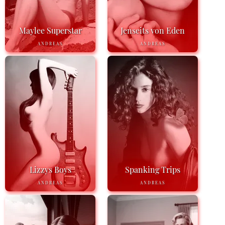
Maylee Superstar
Jenseits von Eden
ANDREAS
ANDREAS
Lizzys Boys
Spanking Trips
ANDREAS
ANDREAS