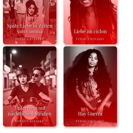
Späte Liebe in Zeiten
von Corona
Liebe im ciclon
YUPAG CHINASKY
YUPAG CHINASKY
Unterwegs auf
nächtlichen Straßen
Hay Guerra
YUPAG CHINASKY
YUPAG CHINASKY