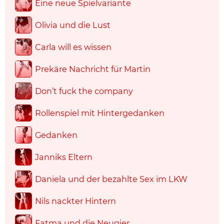
Eine neue Spielvariante
Olivia und die Lust
Carla will es wissen
Prekäre Nachricht für Martin
Don’t fuck the company
Rollenspiel mit Hintergedanken
Gedanken
Janniks Eltern
Daniela und der bezahlte Sex im LKW
Nils nackter Hintern
Fatma und die Neugier