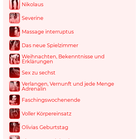
Nikolaus
Severine
Massage interruptus
Das neue Spielzimmer
Weihnachten, Bekenntnisse und
Erklärungen
Sex zu sechst
Verlangen, Vernunft und jede Menge
Adrenalin
Faschingswochenende
Voller Körpereinsatz
Olivias Geburtstag