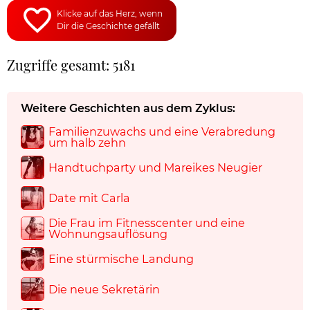
Klicke auf das Herz, wenn
Dir die Geschichte gefällt
Zugriffe gesamt: 5181
Weitere Geschichten aus dem Zyklus:
Familienzuwachs und eine Verabredung
um halb zehn
Handtuchparty und Mareikes Neugier
Date mit Carla
Die Frau im Fitnesscenter und eine
Wohnungsauflösung
Eine stürmische Landung
Die neue Sekretärin