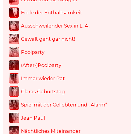
Ende der Enthaltsamkeit
Ausschweifender Sex in L. A.
Gewalt geht gar nicht!
Poolparty
(After-)Poolparty
Immer wieder Pat
Claras Geburtstag
Spiel mit der Geliebten und „Alarm“
Jean Paul
Nächtliches Miteinander