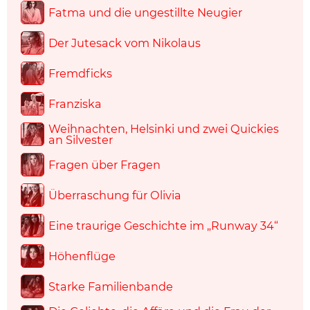
Fatma und die ungestillte Neugier
Der Jutesack vom Nikolaus
Fremdficks
Franziska
Weihnachten, Helsinki und zwei Quickies
an Silvester
Fragen über Fragen
Überraschung für Olivia
Eine traurige Geschichte im „Runway 34“
Höhenflüge
Starke Familienbande