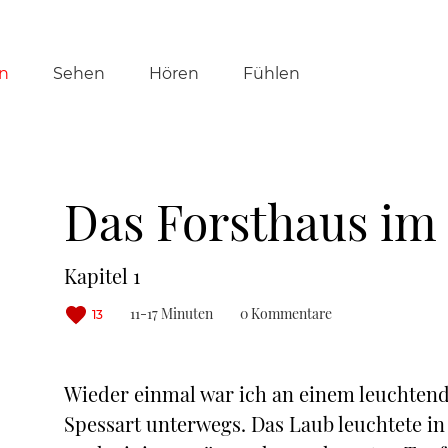
tion
n
Sehen
Hören
Fühlen
ringen
Das Forsthaus im
Kapitel 1
11-17 Minuten
0 Kommentare
13
Wieder einmal war ich an einem leuchtend 
Spessart unterwegs. Das Laub leuchtete 