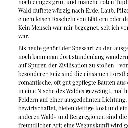
noch einiges grün und manche roten Tupfer.
Wald duftete würzig nach Erde, Laub, Pi
einem leisen Rascheln von Blättern oder d
Kein Mensch war mir begegnet, seit ich v
war.
Bis heute gehört der Spessart zu den aus
noch kann man dort stundenlang wandern
auf Spuren der Zivilisation zu stoßen - v
besonderer Reiz sind die einsamen Forsthä
romantische, oft gut gepflegte Bauten aus
in eine Nische des Waldes gezwängt, mal h
Feldern auf einer ausgedehnten Lichtung
bewirtschaftet, bieten deftige Kost und e
anderen Wald- und Bergregionen sind die 
freundlicher Art; eine Wegauskunft wird 