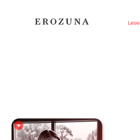
Naviga
Lese
übersp