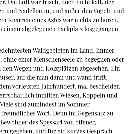
 Die Luft war frisch, doch nicht kalt, der
lzen und Nadelbaum, und außer den Vögeln und
em Knarren eines Astes war nichts zu hören.
on einem abgelegenen Parkplatz losgegangen
gedehntesten Waldgebieten im Land. Immer
, ohne einer Menschenseele zu begegnen oder
on den Wegen und Holzplätzen abgesehen. Ein
user, auf die man dann und wann trifft,
 dem vorletzten Jahrhundert, mal bescheiden
errschaftlich inmitten Wiesen, Koppeln und
. Viele sind zumindest im Sommer
in freundliches Wort. Denn im Gegensatz zu
Bewohner des Spessart von offener,
gern gegeben, und für ein kurzes Gespräch