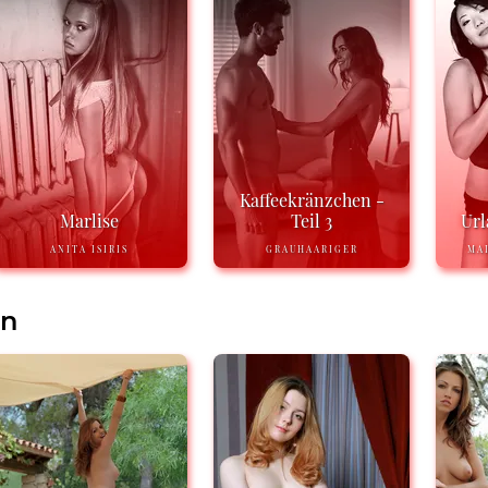
Kaffeekränzchen -
Marlise
Teil 3
Url
ANITA ISIRIS
GRAUHAARIGER
MA
en