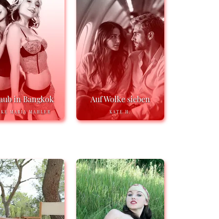
aub in Bangkok
Auf Wolke sieben
IKE MARIA MAHLER
KATE H.