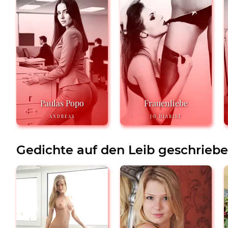
Paulas Popo
Frauenliebe
ANDREAS
JO DIARIST
Gedichte auf den Leib geschrieb