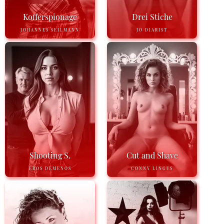
Kofferspionage
Drei Stiche
JOHANNES SEILMANN
JO DIARIST
Shooting S.
Cut and Shave
EROS DEMENOS
CONNY LINGUS