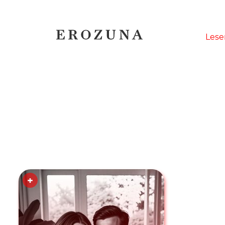
Naviga
Lese
übersp