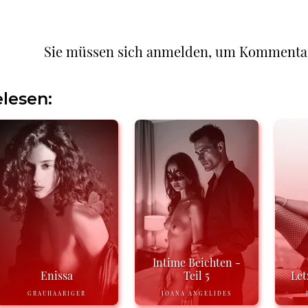
Sie müssen sich anmelden, um Kommenta
lesen:
Intime Beichten -
Enissa
Teil 5
Let
GRAUHAARIGER
JOANA ANGELIDES