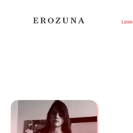
Naviga
Lese
übersp