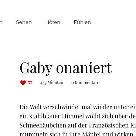
tion
n
Sehen
Hören
Fühlen
ringen
Gaby onaniert
4-7 Minuten
0 Kommentare
33
Die Welt verschwindet mal wieder unter ei
ein stahlblauer Himmel wölbt sich über der
Schneehäubchen auf der Französischen Kir
mummeln sich in ihre Mäntel und wirken, al