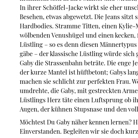
In ihrer Schöffel-Jacke wirkt sie eher unsc
Besehen, etwas abgewetzt. Die Jeans sitzt s
Hardbodies. Stramme Titten, einen Kylie-
wölbenden Venushügel und einen kecken, f
Lüstling – so es denn diesen Männertypus
gäbe – der klassische Lüstling würde sich 
Gaby die Strassenbahn beträte. Die enge J
der kurze Mantel ist hüftbetont; Gabys lan
machen sie schlicht zur perfekten Frau. W
umdrehte, die Gaby, mit gestreckten Armen
Lüstlings Herz täte einen Luftsprung ob i
Augen, der kühnen Stupsnase und den voll
Möchtest Du Gaby näher kennen lernen? H
Einverstanden. Begleiten wir sie doch kurz