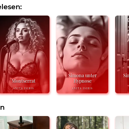
lesen:
Simona unter
Si
Montserrat
Hypnose
ANITA ISIRIS
ANITA ISIRIS
en