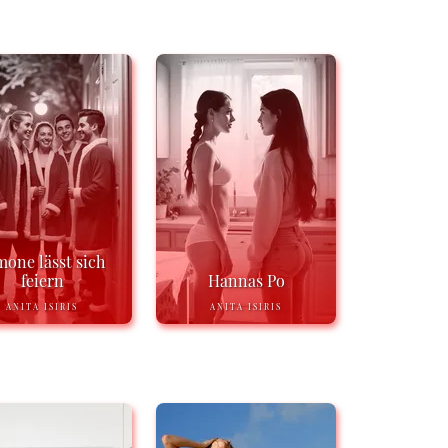
mone lässt sich
feiern
Hannas Po
ANITA ISIRIS
ANITA ISIRIS