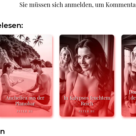
Sie müssen sich anmelden, um Kommenta
lesen:
Do
Anchelica aus der
In Kalypsos feuchtem
de
Pianobar
Reich
PETER HU
PETER HU
en