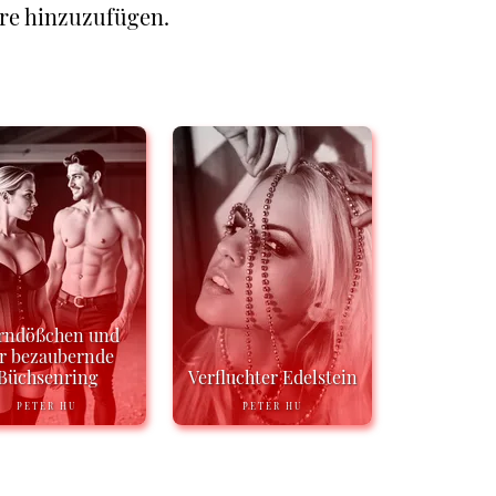
re hinzuzufügen.
rndößchen und
r bezaubernde
Büchsenring
Verfluchter Edelstein
PETER HU
PETER HU