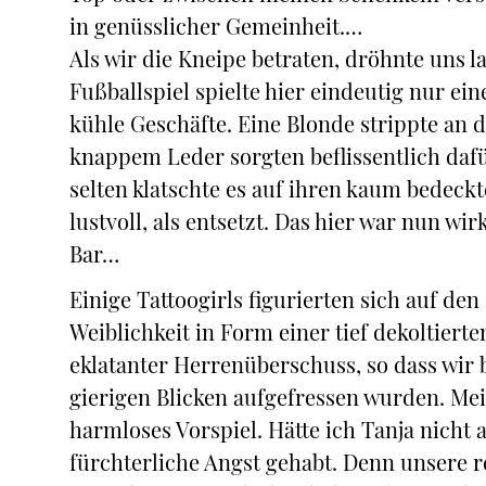
in genüsslicher Gemeinheit.…
Als wir die Kneipe betraten, dröhnte uns 
Fußballspiel spielte hier eindeutig nur ei
kühle Geschäfte. Eine Blonde strippte an 
knappem Leder sorgten beflissentlich dafür
selten klatschte es auf ihren kaum bedeck
lustvoll, als entsetzt. Das hier war nun w
Bar…
Einige Tattoogirls figurierten sich auf de
Weiblichkeit in Form einer tief dekoltiert
eklatanter Herrenüberschuss, so dass wir
gierigen Blicken aufgefressen wurden. Me
harmloses Vorspiel. Hätte ich Tanja nicht 
fürchterliche Angst gehabt. Denn unsere re