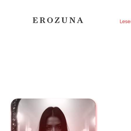
Naviga
Lese
übersp