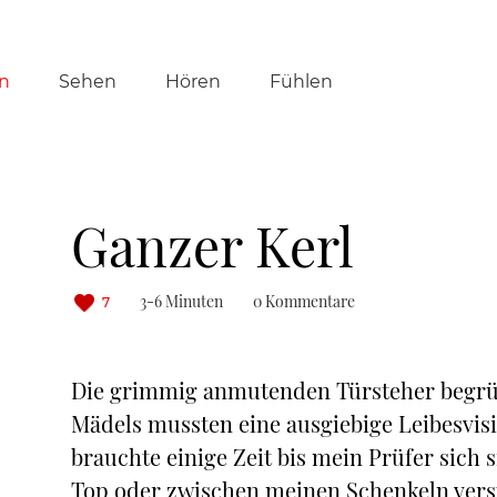
tion
n
Sehen
Hören
Fühlen
ringen
Ganzer Kerl
3-6 Minuten
0 Kommentare
7
Die grimmig anmutenden Türsteher begrü
Mädels mussten eine ausgiebige Leibesvisi
brauchte einige Zeit bis mein Prüfer sich
Top oder zwischen meinen Schenkeln verst