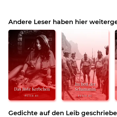
Andere Leser haben hier weiterge
Im Bett der
Das Rote Kerbchen
Schamanin
PETER HU
PETER HU
Gedichte auf den Leib geschrieb