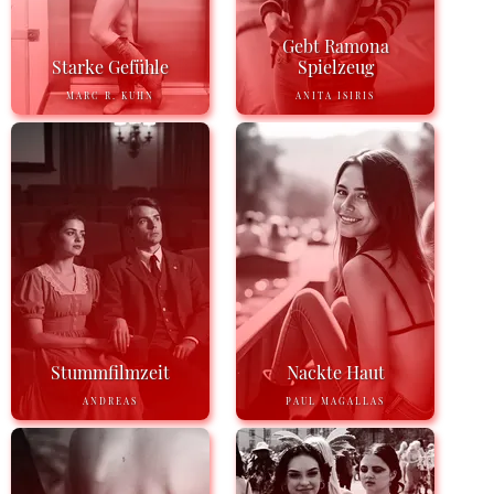
Gebt Ramona
Starke Gefühle
Spielzeug
MARC R. KUHN
ANITA ISIRIS
Stummfilmzeit
Nackte Haut
ANDREAS
PAUL MAGALLAS