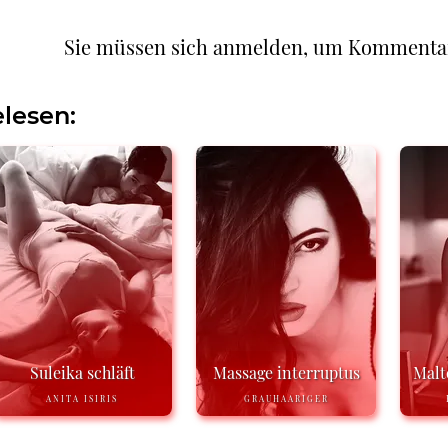
Sie müssen sich anmelden, um Kommenta
lesen:
Suleika schläft
Massage interruptus
Malt
ANITA ISIRIS
GRAUHAARIGER