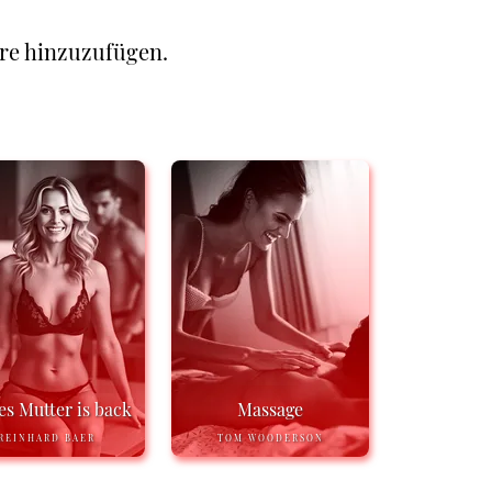
re hinzuzufügen.
es Mutter is back
Massage
REINHARD BAER
TOM WOODERSON