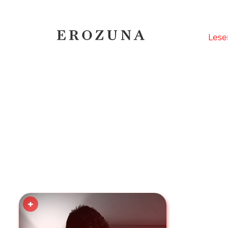
Naviga
Lese
übersp