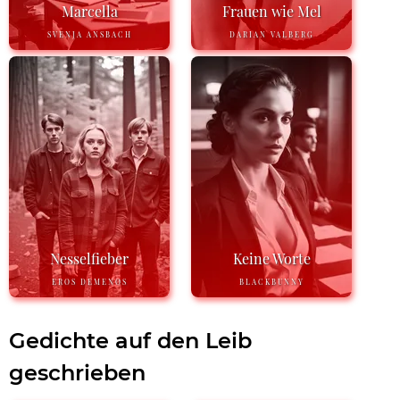
Marcella
Frauen wie Mel
SVENJA ANSBACH
DARIAN VALBERG
Nesselfieber
Keine Worte
EROS DEMENOS
BLACKBUNNY
Gedichte auf den Leib
geschrieben