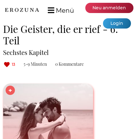
Neu anmelden
Menü
Login
Die Geister, die er rief - 6.
Teil
Sechstes Kapitel
5-9 Minuten
0 Kommentare
13