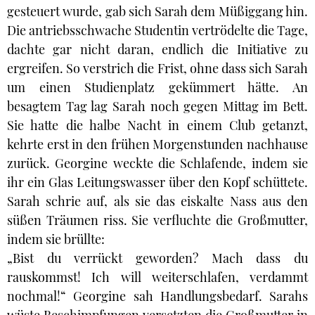
gesteuert wurde, gab sich Sarah dem Müßiggang hin.
Die antriebsschwache Studentin vertrödelte die Tage,
dachte gar nicht daran, endlich die Initiative zu
ergreifen. So verstrich die Frist, ohne dass sich Sarah
um einen Studienplatz gekümmert hätte. An
besagtem Tag lag Sarah noch gegen Mittag im Bett.
Sie hatte die halbe Nacht in einem Club getanzt,
kehrte erst in den frühen Morgenstunden nachhause
zurück. Georgine weckte die Schlafende, indem sie
ihr ein Glas Leitungswasser über den Kopf schüttete.
Sarah schrie auf, als sie das eiskalte Nass aus den
süßen Träumen riss. Sie verfluchte die Großmutter,
indem sie brüllte:
„Bist du verrückt geworden? Mach dass du
rauskommst! Ich will weiterschlafen, verdammt
nochmal!“ Georgine sah Handlungsbedarf. Sarahs