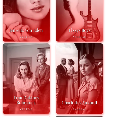
Jenseits von Eden
Lizzys Boys
ANDREAS
ANDREAS
Frau Doktors
Rohrstock
Charlottes Ankunft
ANDREAS
ANDREAS