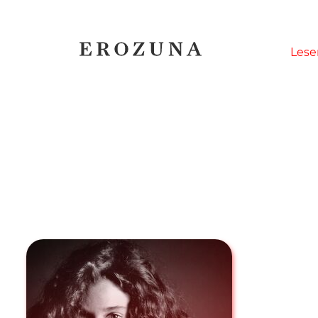
Naviga
Lese
übersp