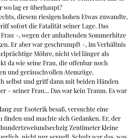
er wo lag er überhaupt?
rechts, diesem riesigen hohen Etwas zuwandte,
iff sofort die Fatalität seiner Lage. Das
ne Frau –, wegen der anhaltenden Sommerhitze
en. Er aber war geschrumpft –, im Verhältnis
telprächtige Möhre, nicht viel länger als
kt da wie seine Frau, die offenbar noch
efen und geräuschvollen Atemzüge.
ch selbst und griff dann mit beiden Händen
 – seiner Frau... Das war kein Traum. Es war
ang zur Esoterik besaß, versuchte eine
 finden und machte sich Gedanken. Er, der
r hundertzweiundsechzig Zentimeter kleine
erlich, nicht nur sexuell. Schulz war das, was