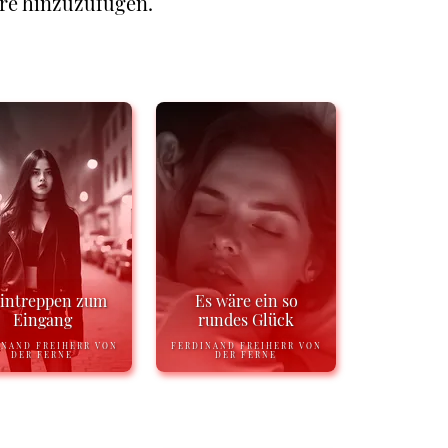
re hinzuzufügen.
eintreppen zum
Es wäre ein so
Eingang
rundes Glück
INAND FREIHERR VON
FERDINAND FREIHERR VON
DER FERNE
DER FERNE