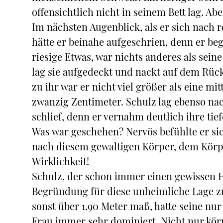
offensichtlich nicht in seinem Bett lag. Ab
Im nächsten Augenblick, als er sich nach 
hätte er beinahe aufgeschrien, denn er begr
riesige Etwas, war nichts anderes als sei
lag sie aufgedeckt und nackt auf dem Rück
zu ihr war er nicht viel größer als eine mit
zwanzig Zentimeter. Schulz lag ebenso nac
schlief, denn er vernahm deutlich ihre ti
Was war geschehen? Nervös befühlte er si
nach diesem gewaltigen Körper, dem Körper
Wirklichkeit!
Schulz, der schon immer einen gewissen H
Begründung für diese unheimliche Lage zu
sonst über 1,90 Meter maß, hatte seine nu
Frau immer sehr dominiert. Nicht nur körp