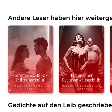
Andere Leser haben hier weiterge
Corona-Sex-Blog -
Traum einer
Teil 2 (maskulin)
Rechtsanwaltsgehilfin
FERDINAND FREIHERR VON
FERDINAND FREIHERR VON
DER FERNE
DER FERNE
Gedichte auf den Leib geschrieb