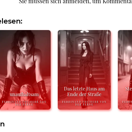
Sie müssen sich anmelden, um Kommenta
lesen:
Das letzte Haus am
St
unaufhaltsam
Ende der Straße
FERDINAND FREIHERR VON
FERDINAND FREIHERR VON
FERD
DER FERNE
DER FERNE
en