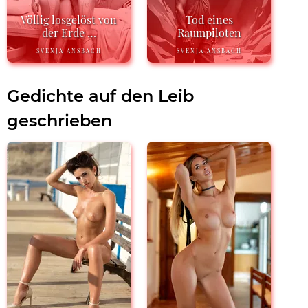
Völlig losgelöst von
Tod eines
der Erde …
Raumpiloten
SVENJA ANSBACH
SVENJA ANSBACH
Gedichte auf den Leib
geschrieben