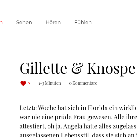
tion
n
Sehen
Hören
Fühlen
ringen
Gillette & Knospe
1-3 Minuten
0 Kommentare
7
Letzte Woche hat sich in Florida ein wirkli
war nie eine prüde Frau gewesen. Alle ihre
attestiert, oh ja. Angela hatte alles zugela
ausgelassenen Lebensstil, dass sie sich a