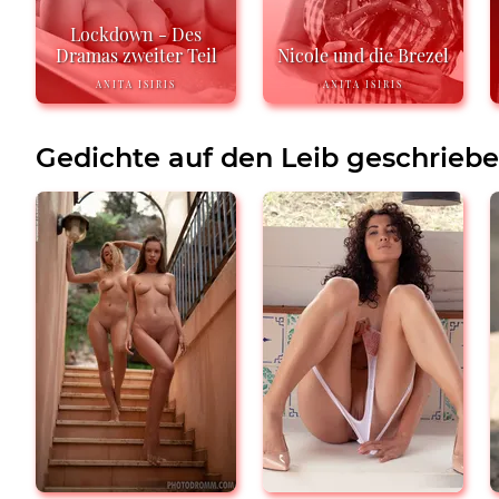
Lockdown - Des
Dramas zweiter Teil
Nicole und die Brezel
ANITA ISIRIS
ANITA ISIRIS
Gedichte auf den Leib geschrieb