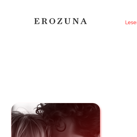
Naviga
Lese
übersp