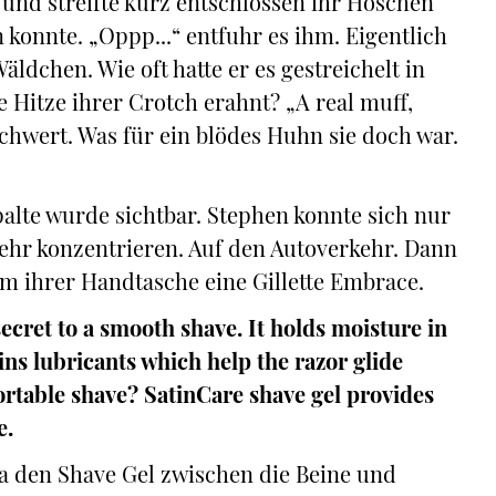
, und streifte kurz entschlossen ihr Höschen
 konnte. „Oppp...“ entfuhr es ihm. Eigentlich
äldchen. Wie oft hatte er es gestreichelt in
ie Hitze ihrer Crotch erahnt? „A real muff,
schwert. Was für ein blödes Huhn sie doch war.
palte wurde sichtbar. Stephen konnte sich nur
kehr konzentrieren. Auf den Autoverkehr. Dann
m ihrer Handtasche eine Gillette Embrace.
secret to a smooth shave. It holds moisture in
ains lubricants which help the razor glide
rtable shave? SatinCare shave gel provides
e.
la den Shave Gel zwischen die Beine und