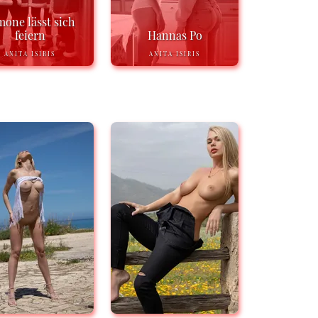
mone lässt sich
feiern
Hannas Po
ANITA ISIRIS
ANITA ISIRIS