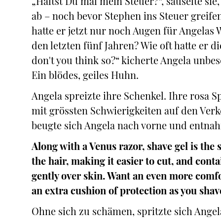
„Hältst Du mal mein Steuer?“, säuselte sie
ab – noch bevor Stephen ins Steuer greifen
hatte er jetzt nur noch Augen für Angelas W
den letzten fünf Jahren? Wie oft hatte er d
don't you think so?“ kicherte Angela unbe
Ein blödes, geiles Huhn.
Angela spreizte ihre Schenkel. Ihre rosa S
mit grössten Schwierigkeiten auf den Ver
beugte sich Angela nach vorne und entnah
Along with a Venus razor, shave gel is the 
the hair, making it easier to cut, and cont
gently over skin. Want an even more comfo
an extra cushion of protection as you shav
Ohne sich zu schämen, spritzte sich Ange