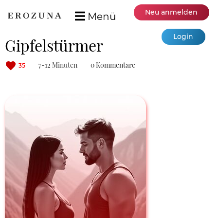
Neu anmelden
Menü
Login
Gipfelstürmer
7-12 Minuten
0 Kommentare
35