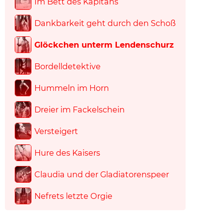
Im Bett des Kapitäns
Dankbarkeit geht durch den Schoß
Glöckchen unterm Lendenschurz
Bordelldetektive
Hummeln im Horn
Dreier im Fackelschein
Versteigert
Hure des Kaisers
Claudia und der Gladiatorenspeer
Nefrets letzte Orgie