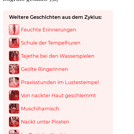
Weitere Geschichten aus dem Zyklus:
Feuchte Erinnerungen
Schule der Tempelhuren
Tejethe bei den Wasserspielen
Geölte Ringerinnen
Praxisstunden im Lustestempel
Von nackter Haut geschlemmt
Muschiharnisch
Nackt unter Piraten