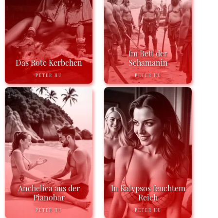
Im Bett der
Das Rote Kerbchen
Schamanin
PETER HU
PETER HU
Anchelica aus der
In Kalypsos feuchtem
Pianobar
Reich
PETER HU
PETER HU