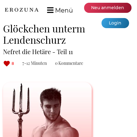
Neu anmelden
Menü
Login
Glöckchen unterm
Lendenschurz
Nefret die Hetäre - Teil 11
7-12 Minuten
0 Kommentare
8