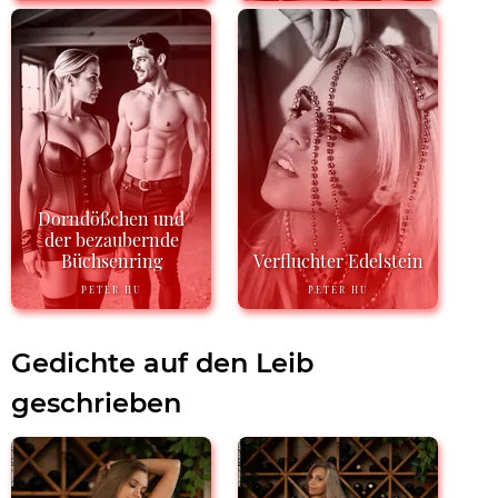
Dorndößchen und
der bezaubernde
Büchsenring
Verfluchter Edelstein
PETER HU
PETER HU
Gedichte auf den Leib
geschrieben