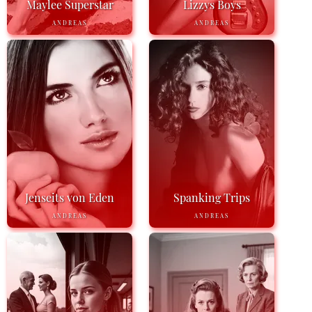
Maylee Superstar
Lizzys Boys
ANDREAS
ANDREAS
Jenseits von Eden
Spanking Trips
ANDREAS
ANDREAS