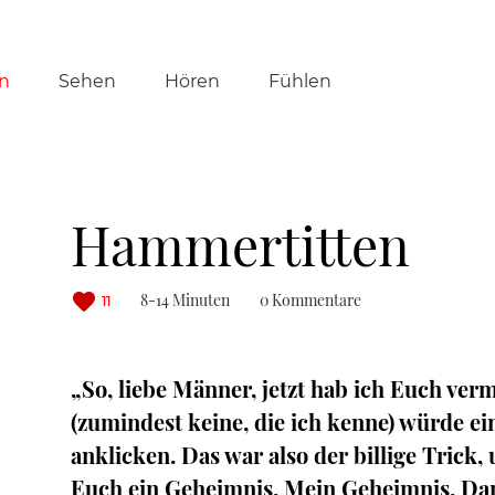
tion
n
Sehen
Hören
Fühlen
ringen
Hammertitten
8-14 Minuten
0 Kommentare
11
„So, liebe Männer, jetzt hab ich Euch verm
(zumindest keine, die ich kenne) würde e
anklicken. Das war also der billige Trick,
Euch ein Geheimnis. Mein Geheimnis. Darf