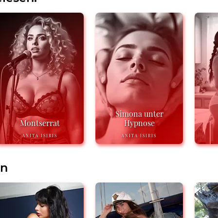
Simona unter
Montserrat
Hypnose
ANITA ISIRIS
ANITA ISIRIS
en