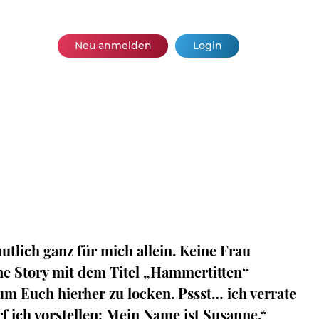
Neu anmelden
Login
utlich ganz für mich allein. Keine Frau
ine Story mit dem Titel „Hammertitten“
 um Euch hierher zu locken. Pssst… ich verrate
 ich vorstellen: Mein Name ist Susanne.“