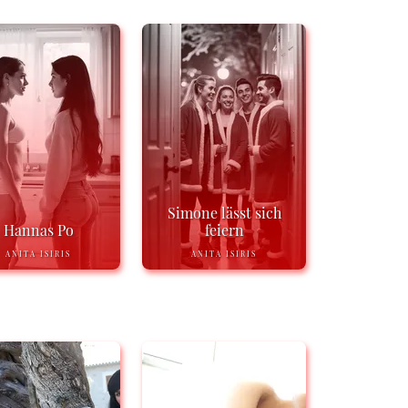
Simone lässt sich
Hannas Po
feiern
ANITA ISIRIS
ANITA ISIRIS