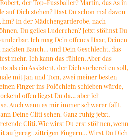
obert, der Top-Fussballer? Martin, das As in
lle auf Dich stehen? Hast Du schon mal davon
en, hm? In der Mädchengarderobe, nach
öhnen, Du geiles Luderchen? Jetzt stöhnst Du
wunderbar. Ich mag Dein offenes Haar, Deinen
en nackten Bauch… und Dein Geschlecht, das
est mehr. Ich kann das fühlen. Aber das
hts als ein Assistent, der Dich vorbereiten soll,
inale mit Jan und Tom, zwei meiner besten
 einen Finger ins Polöchlein schieben würde,
lockend offen liegst Du da… aber ich
se. Auch wenn es mir immer schwerer fällt.
nn Deine Cliti sehen. Ganz ruhig jetzt,
tretende Cliti. Wie wirst Du erst stöhnen, wenn
t aufgeregt zittrigen Fingern… Wirst Du Dich