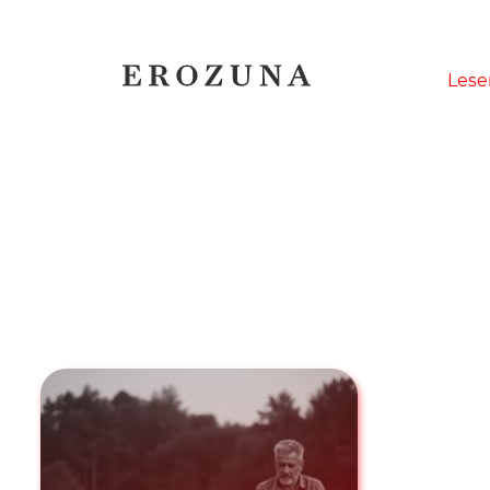
Naviga
Lese
übersp