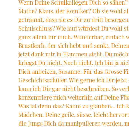
Wenn Deine Schulkollegen Dich so sähen? R
Mathe? Klaus, der Komiker? Ob sie wohl a
geträumt, dass sie es Dir zu dritt besorg
Schulschluss? Wie laut würdest Du wohl st
ganz allein für mich. Wunderbar, einfach 
Brustkorb, der sich hebt und senkt, Dein
jetzt dank mir in Flammen steht. Du möcht
kriegst Du nicht. Noch nicht. Ich bin ja nic
Dich anheizen, Susanne. Für das Grosse F
Geschichtsschüler. Wie gerne ich Dir jetzt
kann ich Dir gar nicht beschreiben. So ver
konzentriere mich weiterhin auf Deine Füs
Was ist denn das? Kaum zu glauben… ich ka
Mädchen. Deine geile, süsse, leicht hervor
die Jungs Dich da manipulieren werden, mi