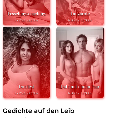
Fesselungscoaching
Lanzarote
DARYAN ALTERO
DARYAN ALTERO
Dorffest
Date mit einem Paar
DARYAN ALTERO
DARYAN ALTERO
Gedichte auf den Leib