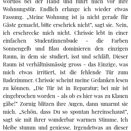
wortlos bei der Hand und führt mich vor ihre
Wohnungstür. Endlich erlange ich wieder etwas
Fassung. „Meine Wohnung ist ja nicht gerade für
Gäste gemacht, bitte erschrick nicht“, sagt sie. Nein,
ich erschrecke mich nicht. Chrissie lebt in einer
einfachen Studentinnenbude - die Farben
Sonnengelb und Blau dominieren den einzigen
Raum, in dem sie studiert, isst und schläft. Dieser
Raum ist verhältnismässig gross - das Einzige, was
mich etwas irritiert, ist die fehlende Tür zum
Badezimmer. Chrissie scheint meine Gedanken lesen
zu können. „Die Tür ist in Reparatur; bei mir ist
eingebrochen worden - als ob es hier was zu Klauen
gäbe!“ Zornig blitzen ihre Augen, dann umarmt sie
mich. „Schön, dass Du so spontan hereinschaust“,
sagt sie mit ihrer wunderbar warmen Stimme. Ich
bleibe stumm und geniesse. Irgendetwas an dieser