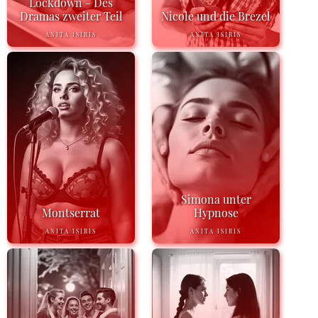
Lockdown - Des
Dramas zweiter Teil
Nicole und die Brezel
ANITA ISIRIS
ANITA ISIRIS
Simona unter
Montserrat
Hypnose
ANITA ISIRIS
ANITA ISIRIS