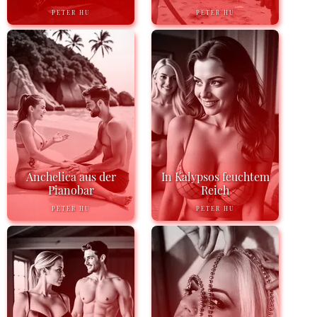
PETER HU
PETER HU
Anchelica aus der
In Kalypsos feuchtem
Pianobar
Reich
PETER HU
PETER HU