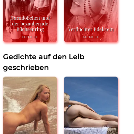
Dorndößchen und
der bezaubernde
Büchsenring
Verfluchter Edelstein
PETER HU
PETER HU
Gedichte auf den Leib
geschrieben