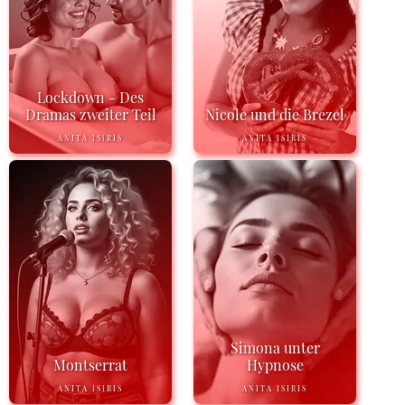
Lockdown - Des
Dramas zweiter Teil
Nicole und die Brezel
ANITA ISIRIS
ANITA ISIRIS
Simona unter
Montserrat
Hypnose
ANITA ISIRIS
ANITA ISIRIS