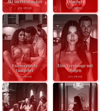
Akt im Privatatelier
Maribel
AVA SWISH
AVA SWISH
Extrovertierte
Eine Vernissage mit
Gastgeber
Folgen
AVA SWISH
AVA SWISH