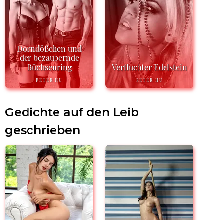
Dorndößchen und
der bezaubernde
Büchsenring
Verfluchter Edelstein
PETER HU
PETER HU
Gedichte auf den Leib
geschrieben