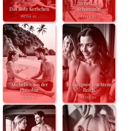
Im Bett der
Das Rote Kerbchen
Schamanin
PETER HU
PETER HU
Anchelica aus der
In Kalypsos feuchtem
Pianobar
Reich
PETER HU
PETER HU