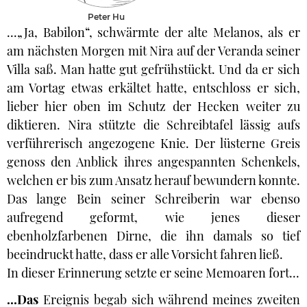
Peter Hu
...„Ja, Babilon“, schwärmte der alte Melanos, als er
am nächsten Morgen mit Nira auf der Veranda seiner
Villa saß. Man hatte gut gefrühstückt. Und da er sich
am Vortag etwas erkältet hatte, entschloss er sich,
lieber hier oben im Schutz der Hecken weiter zu
diktieren. Nira stützte die Schreibtafel lässig aufs
verführerisch angezogene Knie. Der lüsterne Greis
genoss den Anblick ihres angespannten Schenkels,
welchen er bis zum Ansatz herauf bewundern konnte.
Das lange Bein seiner Schreiberin war ebenso
aufregend geformt, wie jenes dieser
ebenholzfarbenen Dirne, die ihn damals so tief
beeindruckt hatte, dass er alle Vorsicht fahren ließ.
In dieser Erinnerung setzte er seine Memoaren fort...
...Das
Ereignis begab sich während meines zweiten