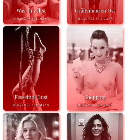
Was du willst
Gräfenhausen Ost
JOHANNES SEILMANN
JOHANNES SEILMANN
Fesselnde Lust
Shopping
JOHANNES SEILMANN
JOHANNES SEILMANN