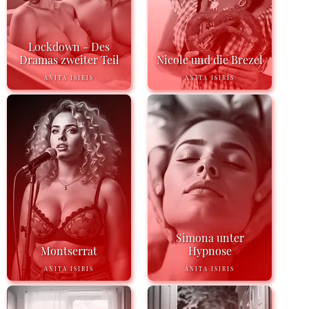
Lockdown - Des
Dramas zweiter Teil
Nicole und die Brezel
ANITA ISIRIS
ANITA ISIRIS
Simona unter
Montserrat
Hypnose
ANITA ISIRIS
ANITA ISIRIS