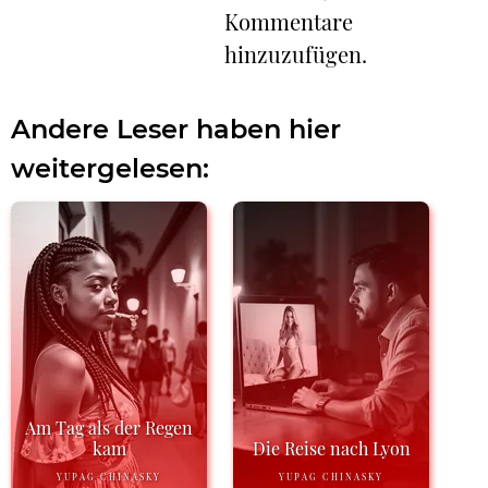
Kommentare
hinzuzufügen.
Andere Leser haben hier
weitergelesen:
Am Tag als der Regen
kam
Die Reise nach Lyon
YUPAG CHINASKY
YUPAG CHINASKY