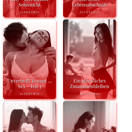
Sehnsucht
Lebensabschnitt
ALNONYMUS
ALNONYMUS
Unverhofft kommt …
Ein glückliches
Sex - Teil 3
Zusammenbleiben
ALNONYMUS
ALNONYMUS