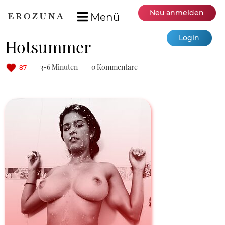
Neu anmelden
Menü
Login
Hotsummer
3-6 Minuten
0 Kommentare
87