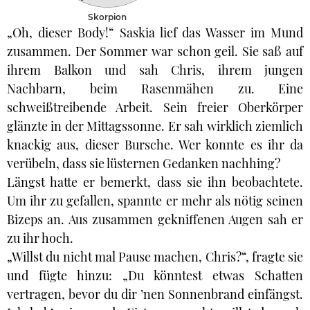
Skorpion
„Oh, dieser Body!“ Saskia lief das Wasser im Mund
zusammen. Der Sommer war schon geil. Sie saß auf
ihrem Balkon und sah Chris, ihrem jungen
Nachbarn, beim Rasenmähen zu. Eine
schweißtreibende Arbeit. Sein freier Oberkörper
glänzte in der Mittagssonne. Er sah wirklich ziemlich
knackig aus, dieser Bursche. Wer konnte es ihr da
verübeln, dass sie lüsternen Gedanken nachhing?
Längst hatte er bemerkt, dass sie ihn beobachtete.
Um ihr zu gefallen, spannte er mehr als nötig seinen
Bizeps an. Aus zusammen gekniffenen Augen sah er
zu ihr hoch.
„Willst du nicht mal Pause machen, Chris?“, fragte sie
und fügte hinzu: „Du könntest etwas Schatten
vertragen, bevor du dir ’nen Sonnenbrand einfängst.