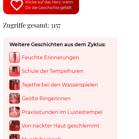
Klicke auf das Herz, wenn
Dir die Geschichte gefällt
Zugriffe gesamt: 3157
Weitere Geschichten aus dem Zyklus:
Feuchte Erinnerungen
Schule der Tempelhuren
Tejethe bei den Wasserspielen
Geölte Ringerinnen
Praxisstunden im Lustestempel
Von nackter Haut geschlemmt