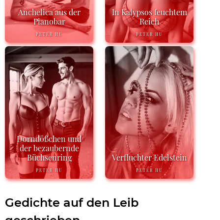
Anchelica aus der
In Kalypsos feuchtem
Pianobar
Reich
PETER HU
PETER HU
Dorndößchen und
der bezaubernde
Büchsenring
Verfluchter Edelstein
PETER HU
PETER HU
Gedichte auf den Leib