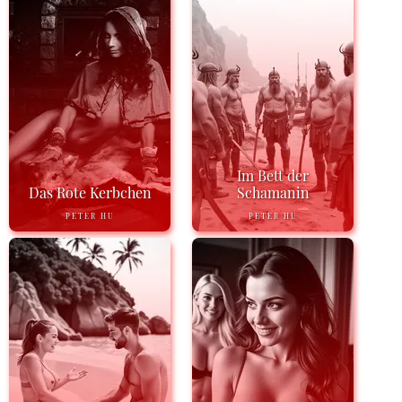
Im Bett der
Das Rote Kerbchen
Schamanin
PETER HU
PETER HU