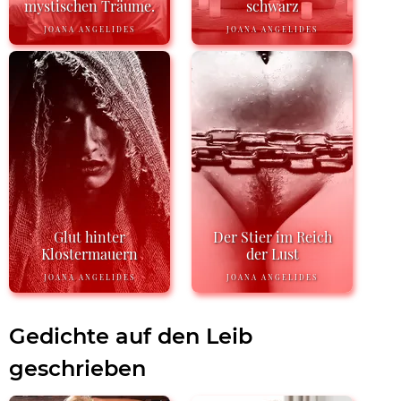
mystischen Träume.
schwarz
JOANA ANGELIDES
JOANA ANGELIDES
Glut hinter
Der Stier im Reich
Klostermauern
der Lust
JOANA ANGELIDES
JOANA ANGELIDES
Gedichte auf den Leib
geschrieben