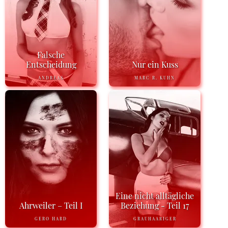
Falsche
Entscheidung
Nur ein Kuss
ANDREAS
MARC R. KUHN
Eine nicht alltägliche
Ahrweiler – Teil I
Beziehung - Teil 17
GERO HARD
GRAUHAARIGER