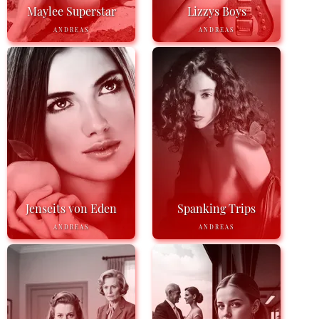
Maylee Superstar
Lizzys Boys
ANDREAS
ANDREAS
Jenseits von Eden
Spanking Trips
ANDREAS
ANDREAS