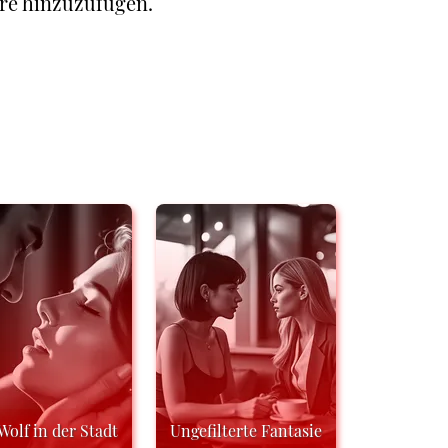
re hinzuzufügen.
Wolf in der Stadt
Ungefilterte Fantasie