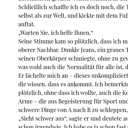
Schließlich schaffte ich es doch noch, die
selbst als zur Welt, und kickte mit dem Fu
auftat.
„Warten Sie, ich helfe Ihnen.“
Seine Stimme kam so plötzlich, dass ich 
oberer Nachbar. Dunkle Jeans, ein graues T
seinen Oberkörper schmiegte, ohne zu gewo
was wohl auch die Normalität für alle ist, 
Er lächelte mich an – dieses unkomplizier
die wissen, dass es ankommt. Ich bemerkte
plötzlich, ohne dass ich wollte, auch die 
Arme – die aus Begeisterung für Sport un
schwere Dinge von A nach B zu schleppen, 
„Sieht schwer aus“, sagte er und deutete a
schon irgendwie. Ich habe es ja schon fast 