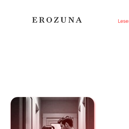
Naviga
Lese
übersp