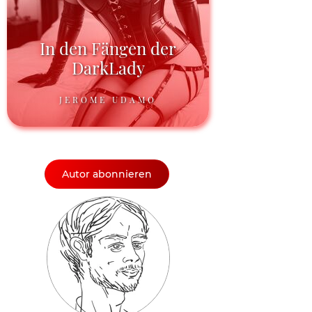
In den Fängen der
DarkLady
JEROME UDAMO
Autor abonnieren