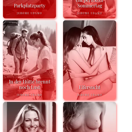
Parkplatzparty
Sommertag
JEROME UDAMO
JEROME UDAMO
In der Hütte brennt
noch Lust
Eifersucht
JEROME UDAMO
JEROME UDAMO