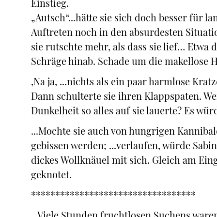
Einstieg.
„Autsch“...hätte sie sich doch besser für 
Auftreten noch in den absurdesten Situati
sie rutschte mehr, als dass sie lief… Etwa
Schräge hinab. Schade um die makellose Ha
‚Na ja, ...nichts als ein paar harmlose Kratz
Dann schulterte sie ihren Klappspaten. We
Dunkelheit so alles auf sie lauerte? Es wür
...Mochte sie auch von hungrigen Kannibale
gebissen werden; ...verlaufen, würde Sabin 
dickes Wollknäuel mit sich. Gleich am Eing
geknotet.
**********************************
...Viele Stunden fruchtlosen Suchens waren