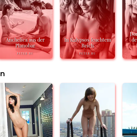
Do
Anchelica aus der
In Kalypsos feuchtem
de
Pianobar
Reich
PETER HU
PETER HU
en