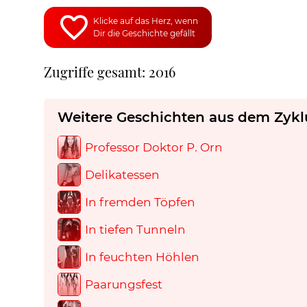
Klicke auf das Herz, wenn
Dir die Geschichte gefällt
Zugriffe gesamt: 2016
Weitere Geschichten aus dem Zykl
Professor Doktor P. Orn
Delikatessen
In fremden Töpfen
In tiefen Tunneln
In feuchten Höhlen
Paarungsfest