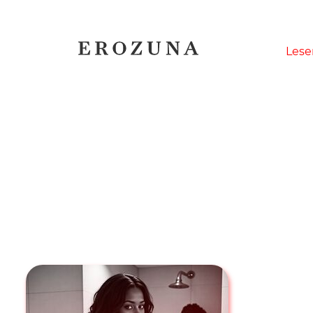
Naviga
Lese
übersp