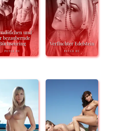
rndößchen und
r bezaubernde
Büchsenring
Verfluchter Edelstein
PETER HU
PETER HU