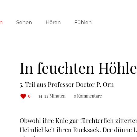
tion
n
Sehen
Hören
Fühlen
ringen
In feuchten Höhl
5. Teil aus Professor Doctor P. Orn
14-22 Minuten
0 Kommentare
6
Obwohl ihre Knie gar fürchterlich zitterten
Heimlichkeit ihren Rucksack. Der dünne L