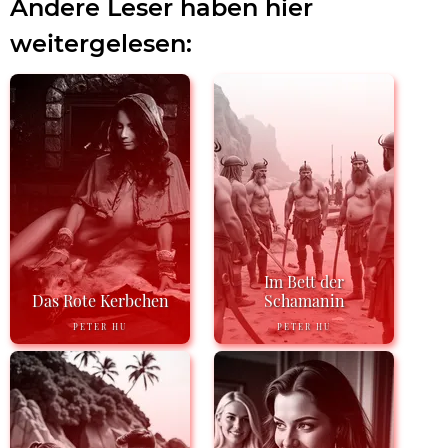
Andere Leser haben hier
weitergelesen:
Im Bett der
Das Rote Kerbchen
Schamanin
PETER HU
PETER HU