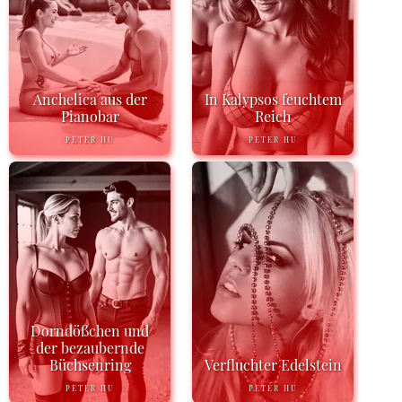
Anchelica aus der
In Kalypsos feuchtem
Pianobar
Reich
PETER HU
PETER HU
Dorndößchen und
der bezaubernde
Büchsenring
Verfluchter Edelstein
PETER HU
PETER HU