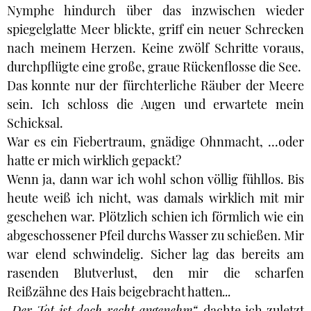
Nymphe hindurch über das inzwischen wieder
spiegelglatte Meer blickte, griff ein neuer Schrecken
nach meinem Herzen. Keine zwölf Schritte voraus,
durchpflügte eine große, graue Rückenflosse die See.
Das konnte nur der fürchterliche Räuber der Meere
sein. Ich schloss die Augen und erwartete mein
Schicksal.
War es ein Fiebertraum, gnädige Ohnmacht, ...oder
hatte er mich wirklich gepackt?
Wenn ja, dann war ich wohl schon völlig fühllos. Bis
heute weiß ich nicht, was damals wirklich mit mir
geschehen war. Plötzlich schien ich förmlich wie ein
abgeschossener Pfeil durchs Wasser zu schießen. Mir
war elend schwindelig. Sicher lag das bereits am
rasenden Blutverlust, den mir die scharfen
Reißzähne des Hais beigebracht hatten
...
„Der Tot ist doch recht angenehm“,
dachte ich zuletzt