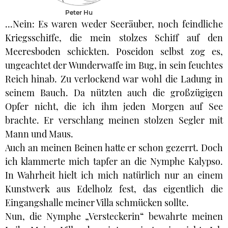
Peter Hu
...Nein: Es waren weder Seeräuber, noch feindliche
Kriegsschiffe, die mein stolzes Schiff auf den
Meeresboden schickten. Poseidon selbst zog es,
ungeachtet der Wunderwaffe im Bug, in sein feuchtes
Reich hinab. Zu verlockend war wohl die Ladung in
seinem Bauch. Da nützten auch die großzügigen
Opfer nicht, die ich ihm jeden Morgen auf See
brachte. Er verschlang meinen stolzen Segler mit
Mann und Maus.
Auch an meinen Beinen hatte er schon gezerrt. Doch
ich klammerte mich tapfer an die Nymphe Kalypso.
In Wahrheit hielt ich mich natürlich nur an einem
Kunstwerk aus Edelholz fest, das eigentlich die
Eingangshalle meiner Villa schmücken sollte.
Nun, die Nymphe „Versteckerin“ bewahrte meinen