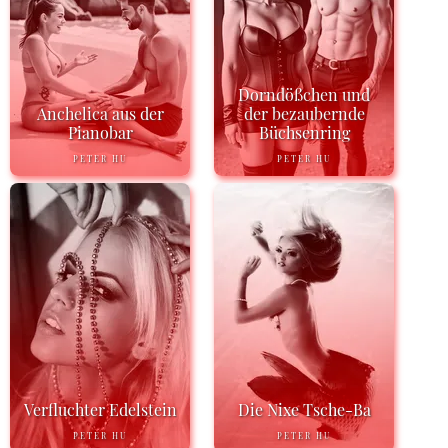
Dorndößchen und
Anchelica aus der
der bezaubernde
Pianobar
Büchsenring
PETER HU
PETER HU
Verfluchter Edelstein
Die Nixe Tsche-Ba
PETER HU
PETER HU