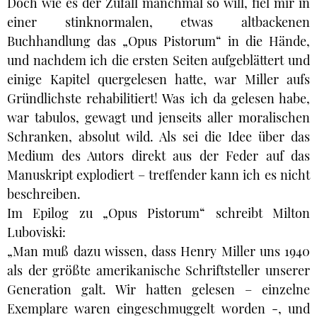
Doch wie es der Zufall manchmal so will, fiel mir in
einer stinknormalen, etwas altbackenen
Buchhandlung das „Opus Pistorum“ in die Hände,
und nachdem ich die ersten Seiten aufgeblättert und
einige Kapitel quergelesen hatte, war Miller aufs
Gründlichste rehabilitiert! Was ich da gelesen habe,
war tabulos, gewagt und jenseits aller moralischen
Schranken, absolut wild. Als sei die Idee über das
Medium des Autors direkt aus der Feder auf das
Manuskript explodiert – treffender kann ich es nicht
beschreiben.
Im Epilog zu „Opus Pistorum“ schreibt Milton
Luboviski:
„Man muß dazu wissen, dass Henry Miller uns 1940
als der größte amerikanische Schriftsteller unserer
Generation galt. Wir hatten gelesen – einzelne
Exemplare waren eingeschmuggelt worden -, und