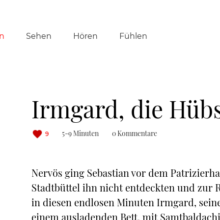
tion
n
Sehen
Hören
Fühlen
ringen
Irmgard, die Hüb
5-9 Minuten
0 Kommentare
9
Nervös ging Sebastian vor dem Patrizierha
Stadtbüttel ihn nicht entdeckten und zur 
in diesen endlosen Minuten Irmgard, sein
einem ausladenden Bett, mit Samtbaldachi