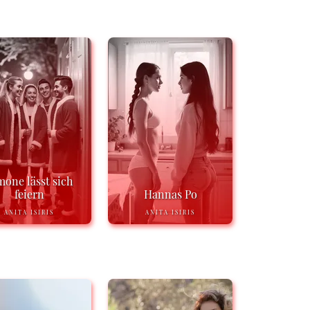
mone lässt sich
feiern
Hannas Po
ANITA ISIRIS
ANITA ISIRIS