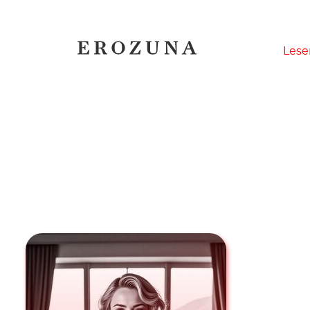
Naviga
Lese
übersp