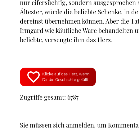
nur eifersüchtig, sondern ausgesprochen st
Ältester, würde die beliebte Schenke, in de
dereinst übernehmen können. Aber die Tats
Irmgard wie käufliche Ware behandelten u
beliebte, versengte ihm das Herz.
Klicke auf das Herz, wenn
Dir die Geschichte gefällt
Zugriffe gesamt: 6787
Sie müssen sich anmelden, um Kommenta