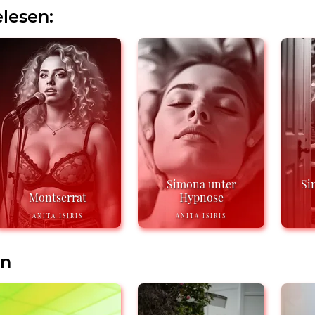
lesen:
Simona unter
Si
Montserrat
Hypnose
ANITA ISIRIS
ANITA ISIRIS
en