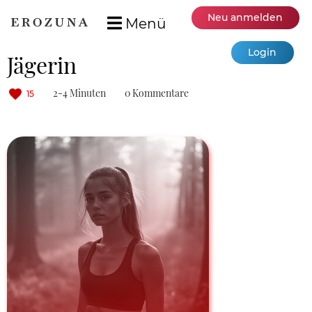
Neu anmelden
Menü
Login
Jägerin
2-4 Minuten
0 Kommentare
15