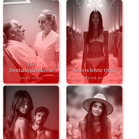
Die
Dentalhygienikerin
Nefrets letzte Orgie
ANITA ISIRIS
PETER HU