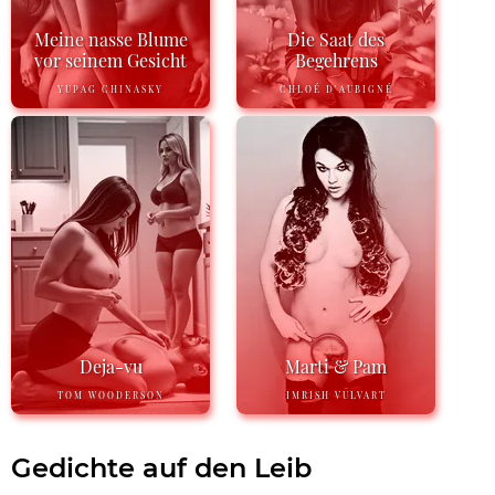
Meine nasse Blume
Die Saat des
vor seinem Gesicht
Begehrens
YUPAG CHINASKY
CHLOÉ D'AUBIGNÉ
Deja-vu
Marti & Pam
TOM WOODERSON
IMRISH VULVART
Gedichte auf den Leib