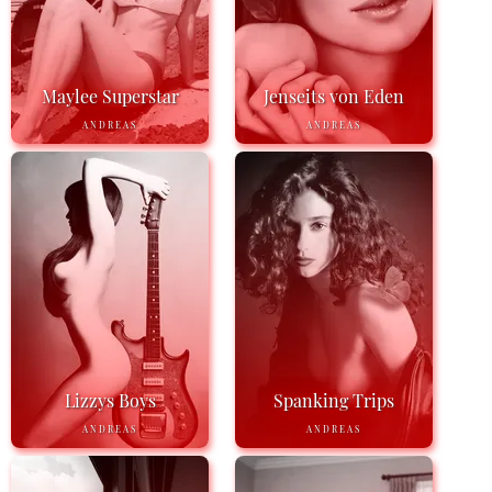
Maylee Superstar
Jenseits von Eden
ANDREAS
ANDREAS
Lizzys Boys
Spanking Trips
ANDREAS
ANDREAS