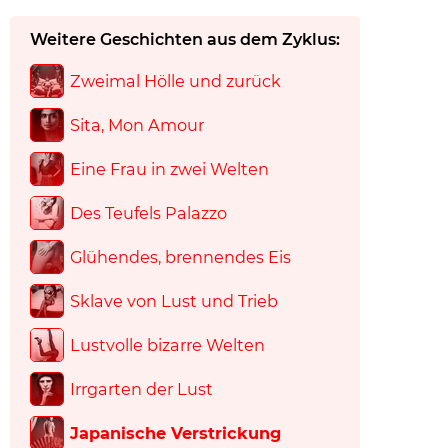
Weitere Geschichten aus dem Zyklus:
Zweimal Hölle und zurück
Sita, Mon Amour
Eine Frau in zwei Welten
Des Teufels Palazzo
Glühendes, brennendes Eis
Sklave von Lust und Trieb
Lustvolle bizarre Welten
Irrgarten der Lust
Japanische Verstrickung