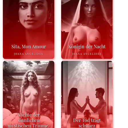
Sita, Mon Amour
Königin der Nacht
JOANA ANGELIDES
JOANA ANGELIDES
Nächte der
sinnlichen
Der Tod trägt
mystischen Träume.
schwarz