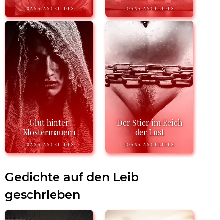
JOANA ANGELIDES
JOANA ANGELIDES
Glut hinter
Der Stier im Reich
Klostermauern
der Lust
JOANA ANGELIDES
JOANA ANGELIDES
Gedichte auf den Leib
geschrieben