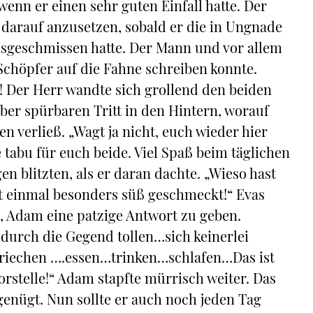
wenn er einen sehr guten Einfall hatte. Der
 darauf anzusetzen, sobald er die in Ungnade
usgeschmissen hatte. Der Mann und vor allem
Schöpfer auf die Fahne schreiben konnte.
! Der Herr wandte sich grollend den beiden
ber spürbaren Tritt in den Hintern, worauf
n verließ. „Wagt ja nicht, euch wieder hier
e tabu für euch beide. Viel Spaß beim täglichen
 blitzten, als er daran dachte. „Wieso hast
ht einmal besonders süß geschmeckt!“ Evas
n, Adam eine patzige Antwort zu geben.
 durch die Gegend tollen…sich keinerlei
iechen ….essen…trinken…schlafen…Das ist
orstelle!“ Adam stapfte mürrisch weiter. Das
enügt. Nun sollte er auch noch jeden Tag