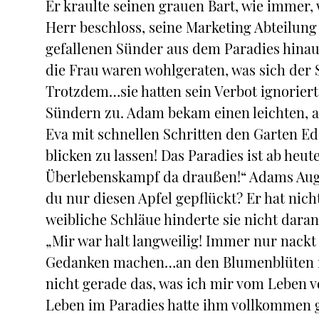
Er kraulte seinen grauen Bart, wie immer, 
Herr beschloss, seine Marketing Abteilung
gefallenen Sünder aus dem Paradies hina
die Frau waren wohlgeraten, was sich der 
Trotzdem…sie hatten sein Verbot ignoriert
Sündern zu. Adam bekam einen leichten, a
Eva mit schnellen Schritten den Garten Ede
blicken zu lassen! Das Paradies ist ab heut
Überlebenskampf da draußen!“ Adams Augen
du nur diesen Apfel gepflückt? Er hat nic
weibliche Schläue hinderte sie nicht dara
„Mir war halt langweilig! Immer nur nackt
Gedanken machen…an den Blumenblüten r
nicht gerade das, was ich mir vom Leben v
Leben im Paradies hatte ihm vollkommen g