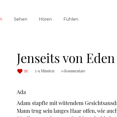
tion
n
Sehen
Hören
Fühlen
ringen
Jenseits von Eden
5-9 Minuten
0 Kommentare
35
Ada
Adam stapfte mit wütendem Gesichtsausd
Mann trug sein langes Haar offen, wie auc