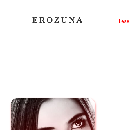
Naviga
Lese
übersp