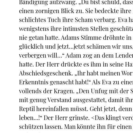
Bändigung aufzwang. „Du bist schuld, dass 
einen zornigen Blick zu. Sie bedeckte ihr
schlichtes Tuch ihre Scham verbarg. Eva h
wenigstens ihre intimsten Stellen geschütz
nie getan hatte. Adams Stimme dröhnte in
glücklich und jetzt…jetzt schämen wir uns
verbergen will…“ Adam zog an dem Lendens
hatte. Der Herr drückte es ihm in seine Ha
Abschiedsgeschenk. „Ihr habt meinen Wor
Erkenntnis genascht habt!“ Als Eva zu ein
vollends der Kragen. „Den Unfug mit der S
mit genug Verstand ausgestattet, damit ih
Reptil hereinfallen müsst. Geht jetzt, den
leben…!“ Der Herr grinste. <Das klingt ve
schützen lassen. Man könnte ihn für eine