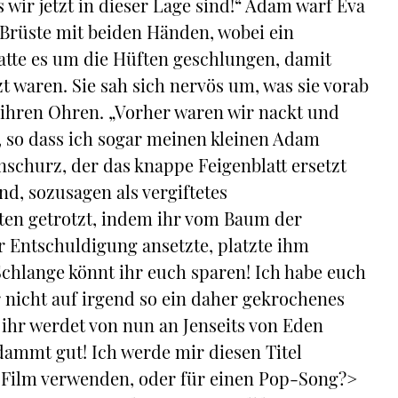
wir jetzt in dieser Lage sind!“ Adam warf Eva
e Brüste mit beiden Händen, wobei ein
atte es um die Hüften geschlungen, damit
t waren. Sie sah sich nervös um, was sie vorab
 ihren Ohren. „Vorher waren wir nackt und
, so dass ich sogar meinen kleinen Adam
churz, der das knappe Feigenblatt ersetzt
nd, sozusagen als vergiftetes
ten getrotzt, indem ihr vom Baum der
er Entschuldigung ansetzte, platzte ihm
chlange könnt ihr euch sparen! Ich habe euch
r nicht auf irgend so ein daher gekrochenes
n ihr werdet von nun an Jenseits von Eden
rdammt gut! Ich werde mir diesen Titel
n Film verwenden, oder für einen Pop-Song?>