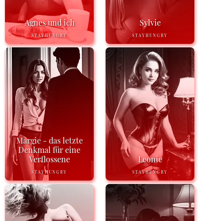
Agnes und ich
Sylvie
STAYHUNGRY
STAYHUNGRY
Margie - das letzte
Denkmal für eine
Verflossene
Leonie
STAYHUNGRY
STAYHUNGRY